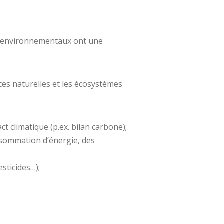
res environnementaux ont une
rces naturelles et les écosystèmes
t climatique (p.ex. bilan carbone);
onsommation d’énergie, des
esticides…);